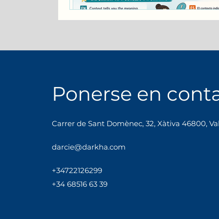
Ponerse en cont
Carrer de Sant Domènec, 32, Xàtiva 46800, Va
darcie@darkha.com
+34
722
12
62
99
+34 68516 63 39