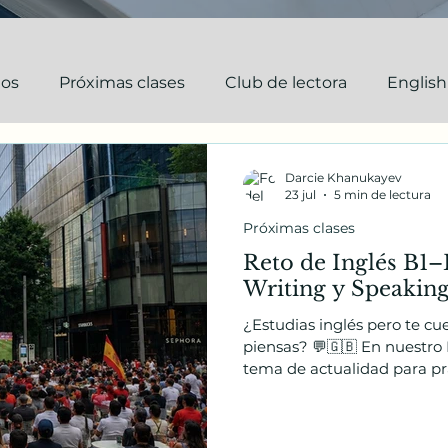
tos
Próximas clases
Club de lectora
English
aciones y practicas
Los Niños DarKha
Darcie Khanukayev
23 jul
5 min de lectura
Próximas clases
Reto de Inglés B1–B
Writing y Speakin
¿Estudias inglés pero te cu
piensas? 💬🇬🇧 En nuestro 
tema de actualidad para pra
y vocabulario de una maner
sobre la victoria de España 
polémica alrededor de la ce