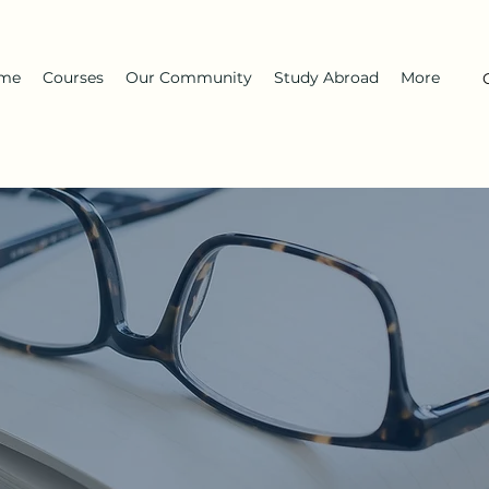
me
Courses
Our Community
Study Abroad
More