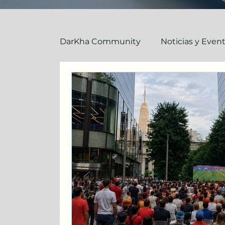
DarKha Community
Noticias y Even
El Equipo DarKha
Inglés: Explic