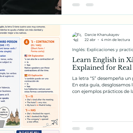
Darcie Khanukayev
22 abr
4 min de lectura
Inglés: Explicaciones y practi
Learn English in Xà
Explained for Real
La letra “S” desempeña un p
En esta guía, desglosamos lo
con ejemplos prácticos de la
plural, tercera persona del 
ejemplos prácticos relaciona
diaria en Xàtiva, junto con 
y ejercicios para estudiante