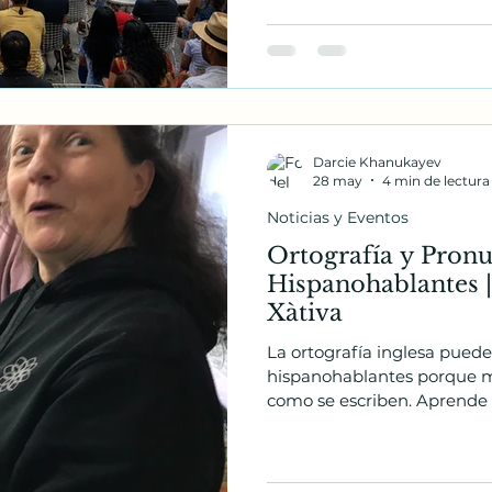
solamente estudiar inglés: 
Darcie Khanukayev
28 may
4 min de lectura
Noticias y Eventos
Ortografía y Pronu
Hispanohablantes |
Xàtiva
La ortografía inglesa puede r
hispanohablantes porque m
como se escriben. Aprende p
estrategias útiles para situa