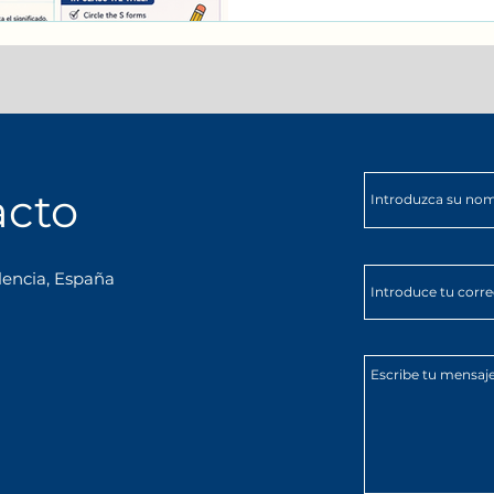
acto
lencia, España