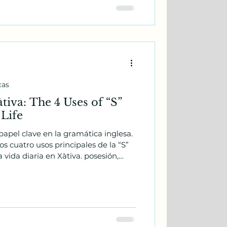
cas
tiva: The 4 Uses of “S”
 Life
apel clave en la gramática inglesa.
s cuatro usos principales de la “S”
 vida diaria en Xàtiva. posesión,
verbo y contracciones. Incluye
dos con viajes, trabajo y la vida
explicaciones gramaticales, consejos
s de inglés.