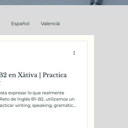
Español
Valencià
2 en Xàtiva | Practica
g
esta expresar lo que realmente
Reto de Inglés B1–B2, utilizamos un
cticar writing, speaking, gramática
a más real. Esta vez hablamos
en el Mundial, las celebraciones y la
remonia. El objetivo no es