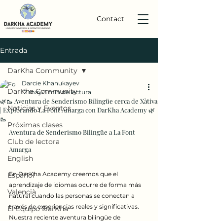
Contact
Entrada
DarKha Community
Darcie Khanukayev
DarKha Community
12 may
3 min de lectura
🌿🥾 Aventura de Senderismo Bilingüe cerca de Xàtiva
Noticias y Eventos
| Explorando La Font Amarga con DarKha Academy 🌿
🥾
Próximas clases
Aventura de Senderismo Bilingüe a La Font 
Club de lectora
Amarga
English
En DarKha Academy creemos que el 
Español
aprendizaje de idiomas ocurre de forma más 
Valencià
natural cuando las personas se conectan a 
través de experiencias reales y significativas. 
El Equipo DarKha
Nuestra reciente aventura bilingüe de 