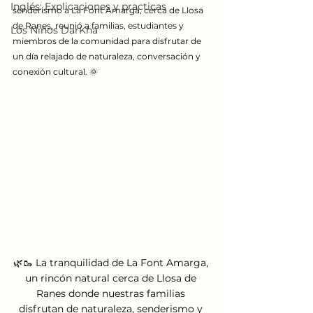
Inglés: Explicaciones y practicas
senderismo a La Font Amarga, cerca de Llosa 
de Ranes, reunió a familias, estudiantes y 
Los Niños DarKha
miembros de la comunidad para disfrutar de 
un día relajado de naturaleza, conversación y 
conexión cultural. 🌞
🌿🥾 La tranquilidad de La Font Amarga, 
un rincón natural cerca de Llosa de 
Ranes donde nuestras familias 
disfrutan de naturaleza, senderismo y 