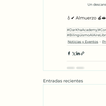
Un descan
💧✔ Almuerzo 🍎🥪
#DarKhaAcademy
#Co
#BilingüismoAlAireLib
Noticias y Eventos
Pr
Entradas recientes