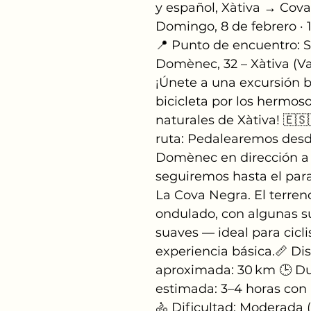
y español, Xàtiva → Cova 
Domingo, 8 de febrero · 
📍 Punto de encuentro: S
Domènec, 32 – Xàtiva (Va
¡Únete a una excursión b
bicicleta por los hermoso
naturales de Xàtiva! 🇪🇸
ruta: Pedalearemos desd
Domènec en dirección a
seguiremos hasta el para
La Cova Negra. El terren
ondulado, con algunas s
suaves — ideal para cicli
experiencia básica.📏 Dis
aproximada: 30 km 🕒 Du
estimada: 3–4 horas con
🚴 Dificultad: Moderada 