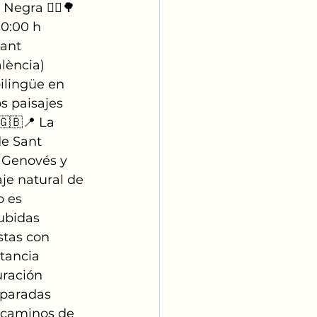
Negra 🚴‍♀️🌳
10:00 h
ant 
lència) 
ilingüe en 
s paisajes 
🇬🇧📍 La 
e Sant 
 Genovés y 
je natural de 
o es 
ubidas 
stas con 
tancia 
ración 
 paradas 
(caminos de 