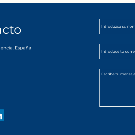
nosotras el domingo 11 de
DarKh
enero para la primera salida
del año! 🛣️🍊
acto
lencia, España