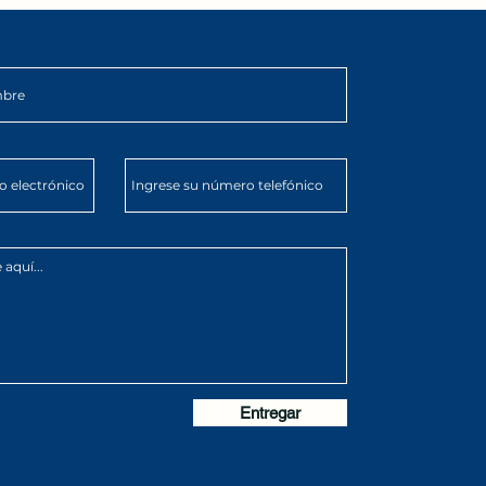
a 🚴‍♂️
Entregar