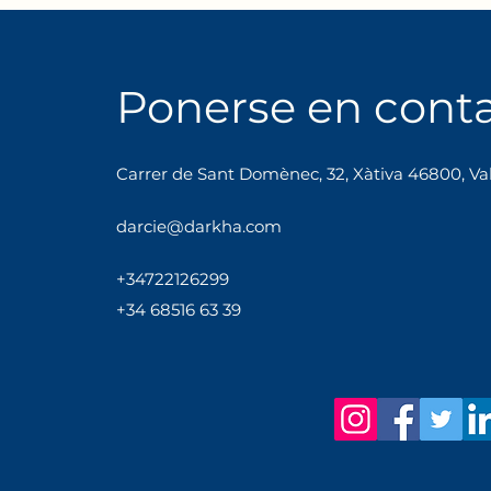
Ponerse en cont
Carrer de Sant Domènec, 32, Xàtiva 46800, Va
darcie@darkha.com
+34
722
12
62
99
+34 68516 63 39