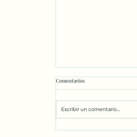
Comentarios
Escribir un comentario...
¡Hola amantes de la
naturaleza! 🌞