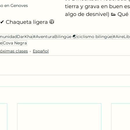
so en Genoves
tierra y grava en buen es
algo de desnivel) 👟 Qué
✔ Chaqueta ligera 🧥
munidadDarKha
#AventuraBilingüe 🌏
ciclismo bilingüe
#AireLib
re
Cova Negra
óximas clases
Español