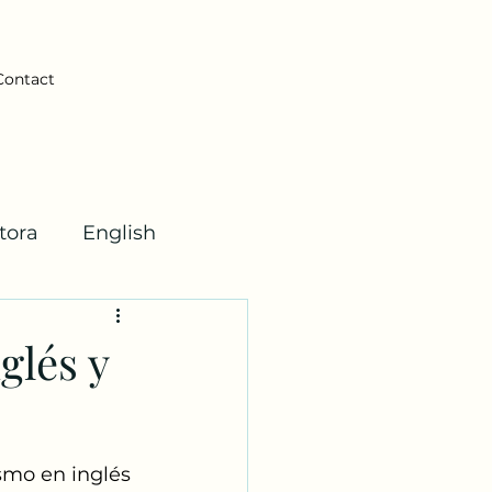
Contact
tora
English
ticas
glés y
ismo en inglés 