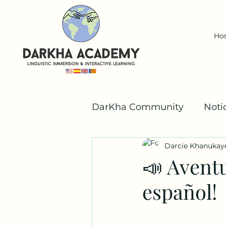
Ho
DarKha Community
Noti
Darcie Khanukay
Español
Valencià
📣 Aventu
español!
Los Niños DarKha