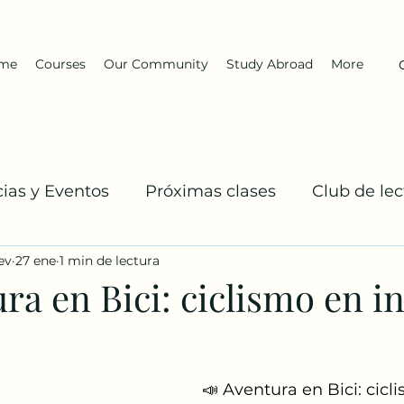
me
Courses
Our Community
Study Abroad
More
cias y Eventos
Próximas clases
Club de lec
ev
27 ene
1 min de lectura
El Equipo DarKha
Inglés: Explicaciones y prac
ra en Bici: ciclismo en in
📣 Aventura en Bici: cicl