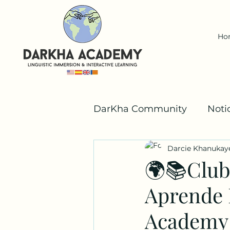
Ho
DarKha Community
Noti
Darcie Khanukay
Español
Valencià
🌍📚Club 
Aprende 
Los Niños DarKha
Academy