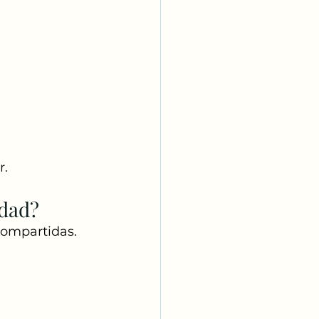
r.
idad?
compartidas. 