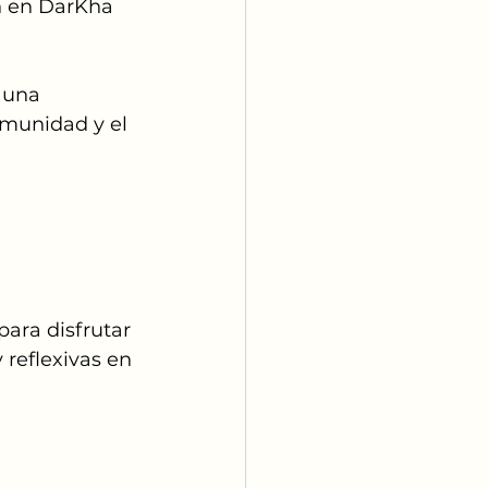
n en DarKha 
 una 
omunidad y el 
para disfrutar 
reflexivas en 