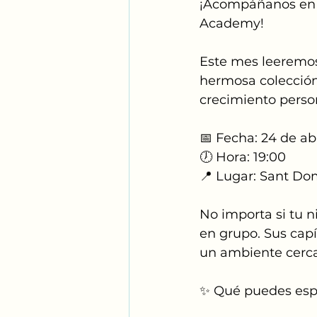
¡Acompáñanos en u
Academy!
Este mes leeremos
hermosa colección 
crecimiento person
📅 Fecha: 24 de abr
🕖 Hora: 19:00
📍 Lugar: Sant Do
No importa si tu n
en grupo. Sus capí
un ambiente cerc
✨ Qué puedes esp