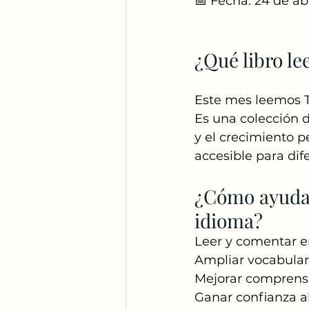
📅 Fecha: 24 de abr
¿Qué libro l
Este mes leemos T
Es una colección d
y el crecimiento p
accesible para dif
¿Cómo ayuda u
idioma?
Leer y comentar e
Ampliar vocabular
Mejorar comprensi
Ganar confianza a