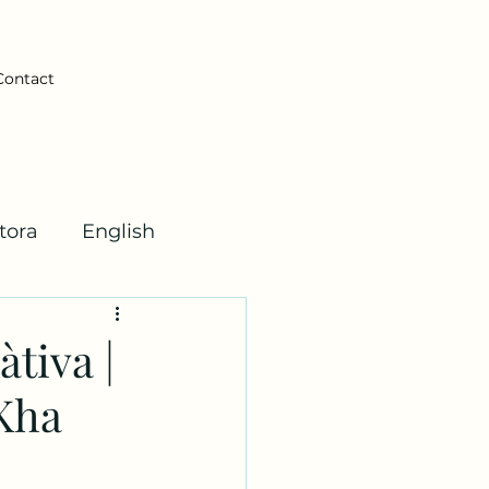
Contact
tora
English
ticas
tiva |
Kha