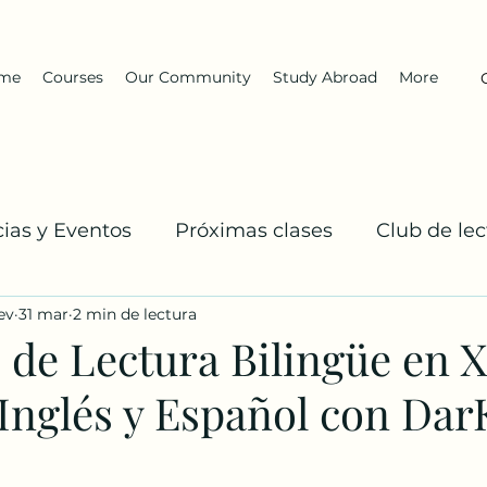
me
Courses
Our Community
Study Abroad
More
cias y Eventos
Próximas clases
Club de lec
ev
31 mar
2 min de lectura
El Equipo DarKha
Inglés: Explicaciones y prac
de Lectura Bilingüe en Xà
Inglés y Español con Dar