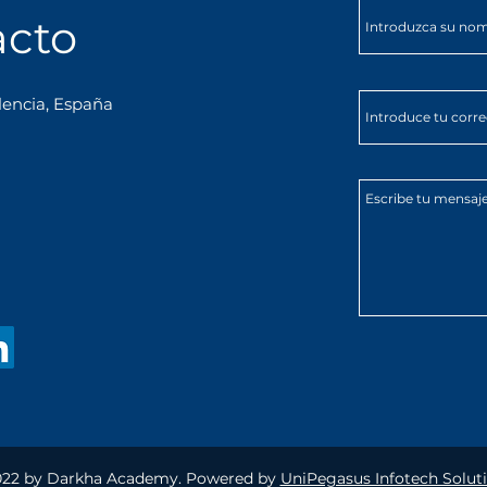
acto
lencia, España
22 by Darkha Academy. Powered by
UniPegasus Infotech Soluti