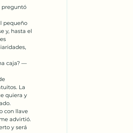
e preguntó 
el pequeño 
 y, hasta el 
es 
iaridades, 
na caja? —
de 
tuitos. La 
e quiera y 
ado.
 con llave 
me advirtió.
rto y será 