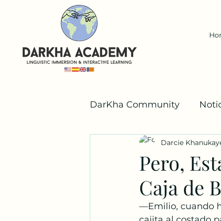
Ho
DarKha Community
Noti
Darcie Khanukay
Español
Valencià
Pero, Es
Caja de B
Los Niños DarKha
—Emilio, cuando ha
cajita al costado p