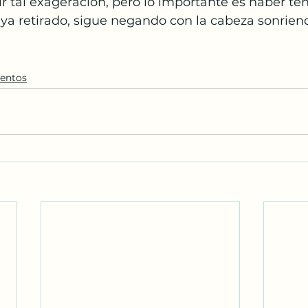
ír tal exageración, pero lo importante es haber ten
 ya retirado, sigue negando con la cabeza sonrien
ventos