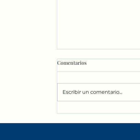
Comentarios
Escribir un comentario...
¡Echa un vistazo a nuestra
'Pequeña biblioteca gratuita'
aquí en DarKha Academy!
¡Toma un libro, deja un libro,