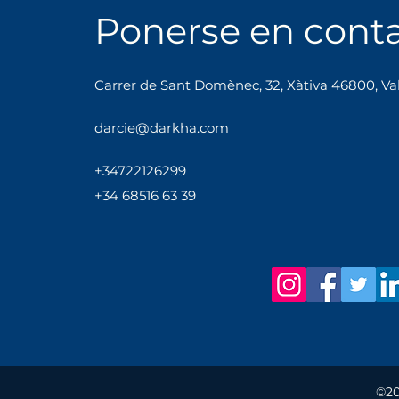
quieres un libro, quédate con
Ponerse en cont
un libro! 🤩📚📖Carrer Sant
Doménec, 32, Xàtiva
Carrer de Sant Domènec, 32, Xàtiva 46800, Va
darcie@darkha.com
+34
722
12
62
99
+34 68516 63 39
©20