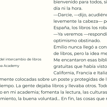
bienvenido para todos, si
día ni la hora.
—Darcie, —dijo, acudién
levemente la cabeza— pe
España, los libros los rob
—Ya veremos —respondí
optimismo obstinado.
Emilio nunca llegó a cons
de libros, pero la idea m
del intercambio de libros 
Me encantaron esas bibl
ha Academy
gratuitas que había visto
California, Francia e Itali
ente colocadas sobre un poste y protegidas de l
iempo. La gente dejaba libros y llevaba otros. Todo
 en mi academia; fomenta la lectura, las culturas,
imiento, la buena voluntad… En fin, las cosas que