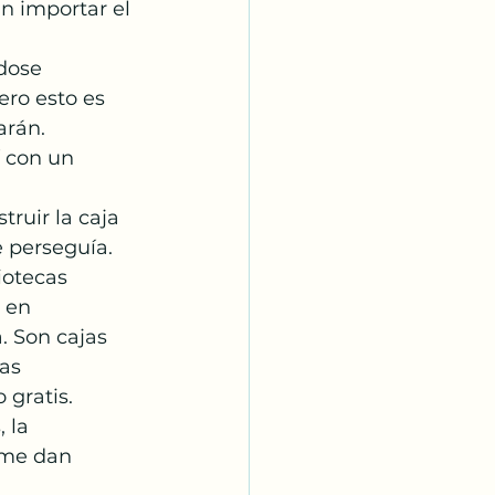
n importar el 
dose 
ro esto es 
arán.
 con un 
truir la caja 
e perseguía. 
iotecas 
 en 
a. Son cajas 
as 
 gratis.
 la 
 me dan 