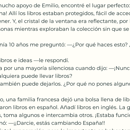
ucho apoyo de Emilio, encontré el lugar perfecto:
na! Allí los libros estaban protegidos, fácil de acce
er. Y, el cristal de la ventana era reflectante, por
sonas mientras exploraban la colección sin que se
nía 10 años me preguntó: —¿Por qué haces esto? 
bros e ideas —le respondí.
a por una mayoría silenciosa cuando dijo: —¡Nunc
alquiera puede llevar libros?
 también puede dejarlos. ¿Por qué no pones alguno
go, una familia francesa dejó una bolsa llena de lib
aron libros en español. Añadí libros en inglés. La 
s, toma algunos e intercambia otros. ¡Estaba func
mó: —¡¡Darcie, estás cambiando España!!