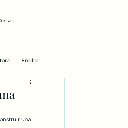
Contact
tora
English
ticas
una
onstruir una 