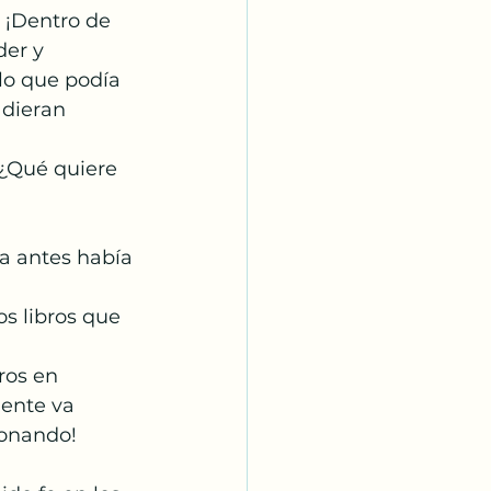
 ¡Dentro de 
der y 
 lo que podía 
 dieran 
¿Qué quiere 
a antes había 
s libros que 
ros en 
gente va 
ionando!