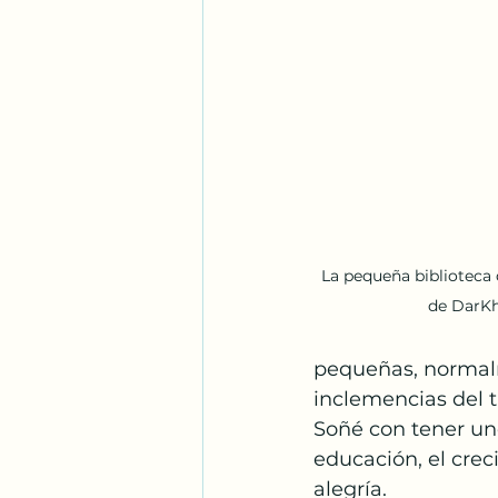
La pequeña biblioteca 
de DarK
pequeñas, normalm
inclemencias del t
Soñé con tener uno
educación, el crec
alegría.