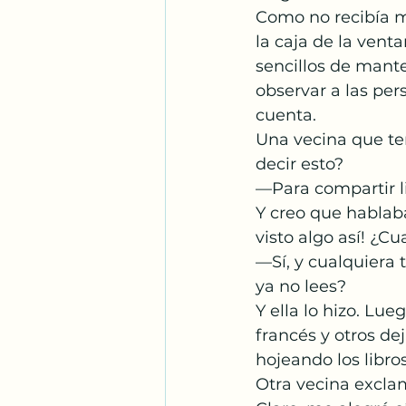
Como no recibía m
la caja de la venta
sencillos de manten
observar a las per
cuenta.
Una vecina que te
decir esto?
—Para compartir li
Y creo que hablab
visto algo así! ¿Cu
—Sí, y cualquiera
ya no lees?
Y ella lo hizo. Lue
francés y otros dej
hojeando los libro
Otra vecina excla