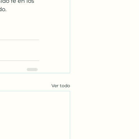
ido fe en los 
do.
Ver todo