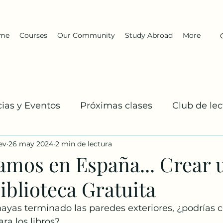
me
Courses
Our Community
Study Abroad
More
cias y Eventos
Próximas clases
Club de lec
ev
26 may 2024
2 min de lectura
El Equipo DarKha
Inglés: Explicaciones y prac
tamos en España... Crear 
iblioteca Gratuita
yas terminado las paredes exteriores, ¿podrías c
ara los libros?