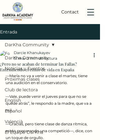
Contact
Entrada
DarKha Community
Darcie Khanukayev
DarKha Community
31 mar
3 min de lectura
¿Pero no se acaban de terminar las Fallas?
Noticias y Eventos
Entendiendo el ritmo de vida en España
—María no va a venir a clase el martes; tiene 
Próximas clases
una audición en el conservatorio.
Club de lectora
—Vale, puede venir el jueves para que no se 
English
quede atrás”, le respondo a la madre, que va a 
mil.
Español
Valencià
—Gracias, pero tiene clase de danza rítmica, 
están preparando una competició—, dice, con 
El Equipo DarKha
un toque de orgullo.