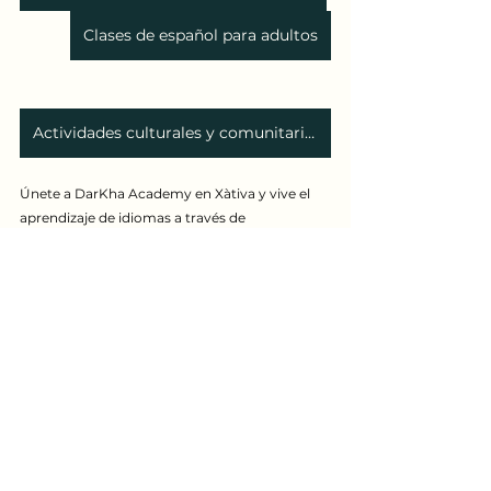
Clases de español para adultos
Actividades culturales y comunitarias
Únete a DarKha Academy en Xàtiva y vive el 
aprendizaje de idiomas a través de 
experiencias reales, cultura y comunidad.
#DarKhaAcademy
#ComunidadDarKha
English for adults
DarKha Academy
clase de inmersión español e inglés
Noticias y Eventos
Español
Club de lectora