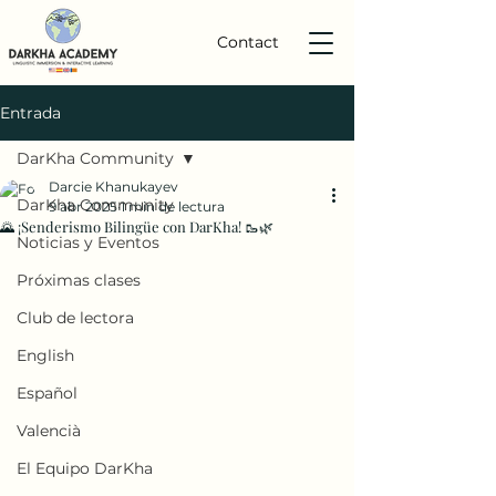
Contact
Entrada
DarKha Community
Darcie Khanukayev
DarKha Community
9 abr 2025
1 min de lectura
🌄 ¡Senderismo Bilingüe con DarKha! 🥾🌿
Noticias y Eventos
Próximas clases
Club de lectora
English
Español
Valencià
El Equipo DarKha