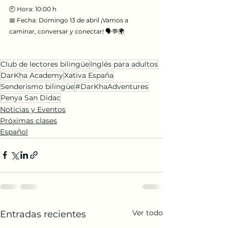
🕙 Hora: 10:00 h
📅 Fecha: Domingo 13 de abril ¡Vamos a 
caminar, conversar y conectar! 🗣️💬🌍 
Club de lectores bilingüe
Inglés para adultos
DarKha Academy
Xativa España
Senderismo bilingüe
#DarKhaAdventures
Penya San Didac
Noticias y Eventos
Próximas clases
Español
Ver todo
Entradas recientes