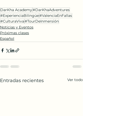
DarKha Academy
#DarKhaAdventures
#ExperienciaBilingüe
#ValenciaEnFallas
#CulturaViva
#TourDeInmersión
Noticias y Eventos
Próximas clases
Español
Ver todo
Entradas recientes