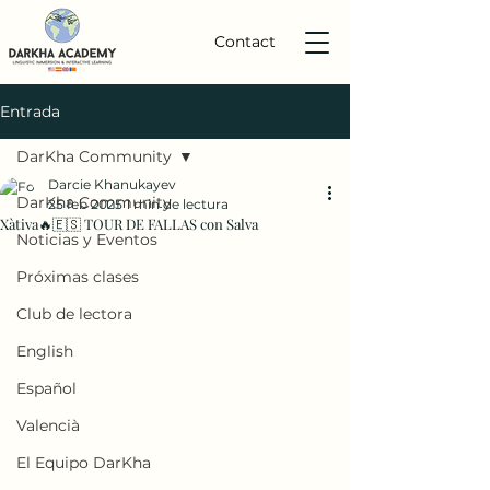
Contact
Entrada
DarKha Community
Darcie Khanukayev
DarKha Community
25 feb 2025
1 min de lectura
Xàtiva🔥🇪🇸 TOUR DE FALLAS con Salva
Noticias y Eventos
Próximas clases
Club de lectora
English
Español
Valencià
El Equipo DarKha