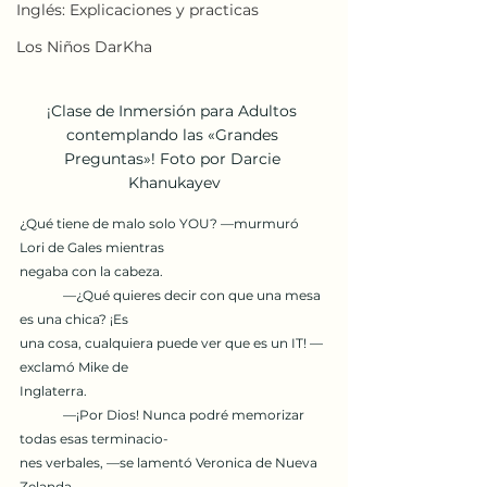
Inglés: Explicaciones y practicas
Los Niños DarKha
¡Clase de Inmersión para Adultos 
contemplando las «Grandes 
Preguntas»! Foto por Darcie 
Khanukayev
¿Qué tiene de malo solo YOU? —murmuró 
Lori de Gales mientras
negaba con la cabeza.
	—¿Qué quieres decir con que una mesa 
es una chica? ¡Es
una cosa, cualquiera puede ver que es un IT! —
exclamó Mike de
Inglaterra.
	—¡Por Dios! Nunca podré memorizar 
todas esas terminacio-
nes verbales, —se lamentó Veronica de Nueva 
Zelanda.