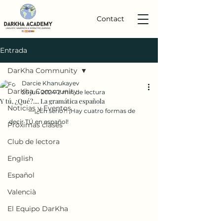
Contact
Entrada
DarKha Community
Darcie Khanukayev
DarKha Community
26 jun 2024
2 min de lectura
Y tú, ¿Qué?.... La gramática española
Noticias y Eventos
	—¡¿En serio?! ¡Hay cuatro formas de 
decir TÚ en español!
Próximas clases
Club de lectora
English
Español
Valencià
El Equipo DarKha