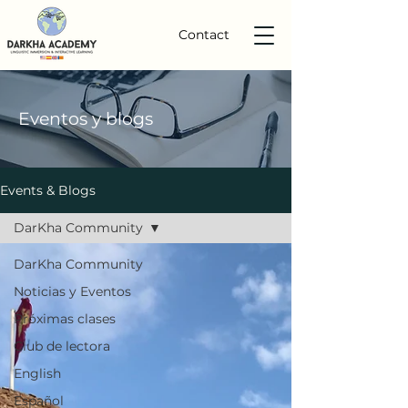
Contact
Eventos
y
blogs
Events & Blogs
DarKha Community
DarKha Community
Noticias y Eventos
Próximas clases
Club de lectora
English
Español