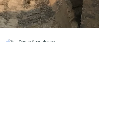
Darcie Khanukayev
25 abr 2025
2 min de lectura
Noticias y Eventos
Castillos, y dragones también
El aire de la tarde me azotaba el
cabello violentamente, bloqueando
y luego revelándome la vasta
llanura teñida de oro y rosa
intenso. Mientras el sol se
deslizaba detrás de las colinas
distantes, el aire no sólo azotaba