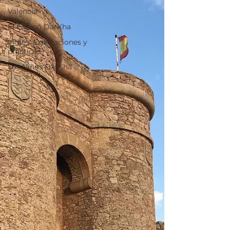
Valencià
El Equipo DarKha
Inglés: Explicaciones y
practicas
Los Niños DarKha