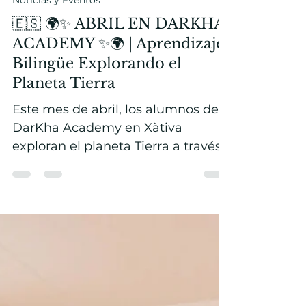
Darcie Khanukayev
2 abr
3 min de lectura
Noticias y Eventos
🇪🇸 🌍✨ ABRIL EN DARKHA
ACADEMY ✨🌍 | Aprendizaje
Bilingüe Explorando el
Planeta Tierra
Este mes de abril, los alumnos de
DarKha Academy en Xàtiva
exploran el planeta Tierra a través
de la naturaleza, la ciencia y
experiencias culturales. Desde
aprender vocabulario sobre
bosques y ríos hasta descubrir
insectos, hacer horchata y crear