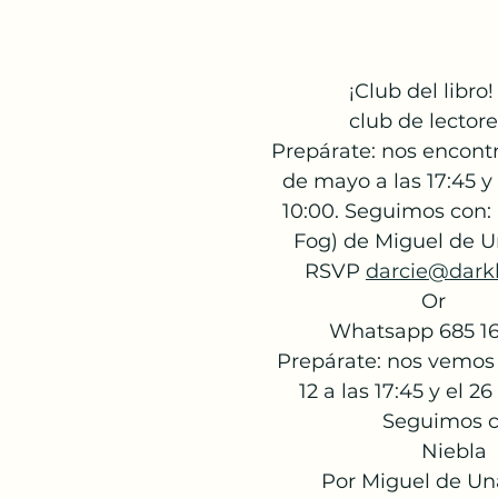
                  ¡Club del libro!
                  club de lecto
    Prepárate: nos encon
      de mayo a las 17:45 y
      10:00. Seguimos con
        Fog) de Miguel 
          RSVP 
darcie@dark
                               Or
Whatsapp 685 16
     Prepárate: nos vemo
         12 a las 17:45 y el
                        Segui
                               Niebla
             Por Miguel 