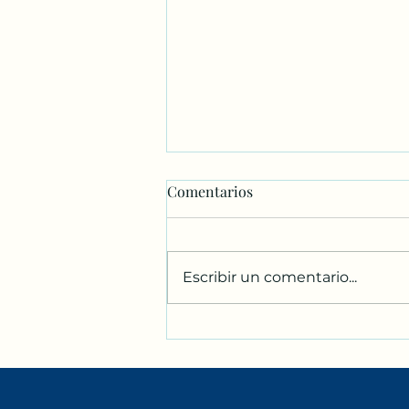
Comentarios
Escribir un comentario...
Club de Lectura Bilingüe en
Xàtiva | Intercambio de Inglés
y Español