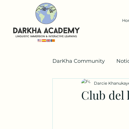
Ho
DarKha Community
Noti
Darcie Khanukay
Español
Valencià
Club del 
Los Niños DarKha