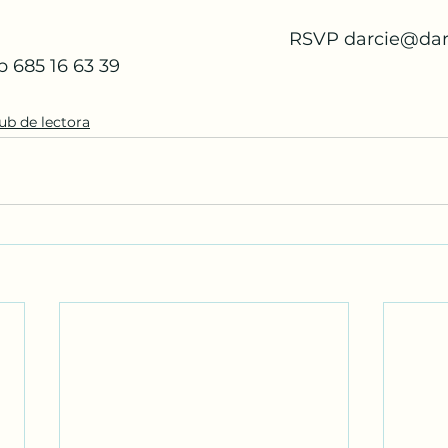
             RSVP darci
 Whatsapp 685 16 63 39
ub de lectora