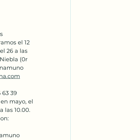
res
tramos el 12 
 el 26 a las 
: Niebla (0r 
de Unamuno
ha.com
 63 39
s en mayo, el 
 26 a las 10.00. 
mos con:
de Unamuno