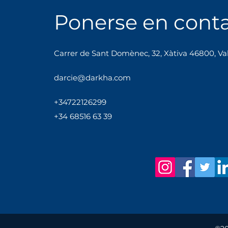
Ponerse en cont
Carrer de Sant Domènec, 32, Xàtiva 46800, Va
darcie@darkha.com
+34
722
12
62
99
+34 68516 63 39