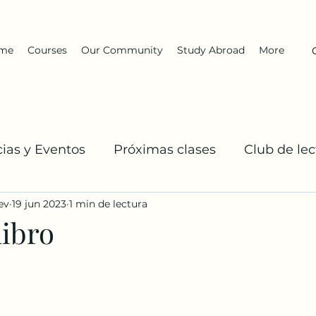
me
Courses
Our Community
Study Abroad
More
cias y Eventos
Próximas clases
Club de lec
ev
19 jun 2023
1 min de lectura
El Equipo DarKha
Inglés: Explicaciones y prac
libro