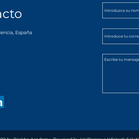
acto
lencia, España