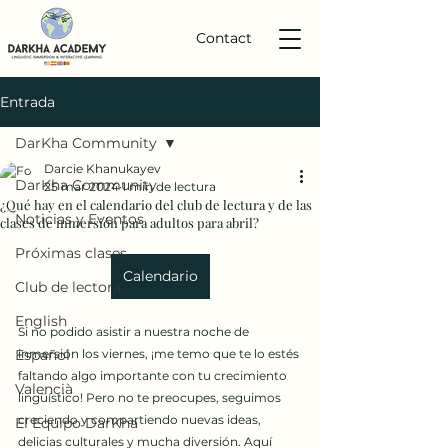
Contact
Entrada
DarKha Community
Darcie Khanukayev
DarKha Community
25 mar 2024
1 min de lectura
¿Qué hay en el calendario del club de lectura y de las
Noticias y Eventos
clases de inmersión para adultos para abril?
Próximas clases
Calendario
Club de lectora
English
Si no podido asistir a nuestra noche de 
Español
inmersión los viernes, ¡me temo que te lo estés 
faltando algo importante con tu crecimiento 
Valencià
lingüístico! Pero no te preocupes, seguimos 
creciendo y compartiendo nuevas ideas, 
El Equipo DarKha
delicias culturales y mucha diversión. Aquí 