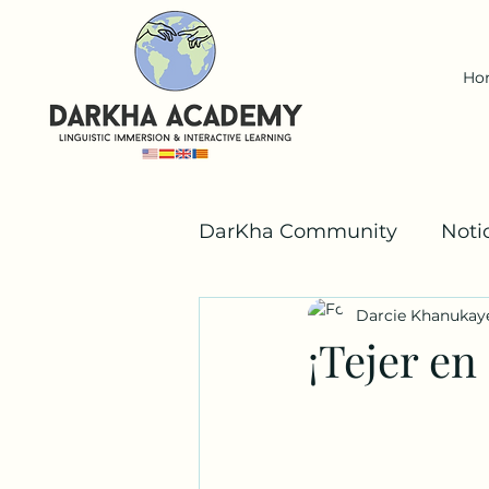
Ho
DarKha Community
Noti
Darcie Khanukay
Español
Valencià
¡Tejer en
Los Niños DarKha