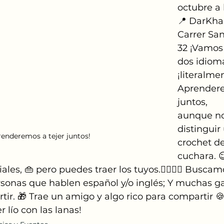
octubre a 
📍 DarKha
Carrer Sa
32 ¡Vamos 
dos idiomas
¡literalmen
Aprendere
juntos,
aunque no
distinguir
renderemos a tejer juntos!
crochet d
cuchara. 
es, 👜 pero puedes traer los tuyos.🧍‍♀️🧍‍♂️ Buscam
rsonas que hablen español y/o inglés; Y muchas gan
ir. 🎁 Trae un amigo y algo rico para compartir 🍪
 lío con las lanas!