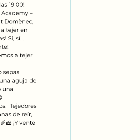
las 19:00!
 Academy – 
nt Domènec, 
a tejer en 
! Sí, sí… 
te! 
mos a tejer 
 sepas 
 una aguja de 
e una 

os:  Tejedores 
as de reír, 
🥖🧀 ¡Y vente 