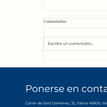
Comentarios
Escribir un comentario...
Club de Lectura Bilingüe en
Xàtiva | Intercambio de Inglés
y Español
Ponerse en cont
Carrer de Sant Domènec, 32, Xàtiva 46800, Va