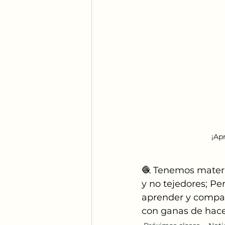
 ¡Ap
🧶 Tenemos material
y no tejedores; Pe
aprender y compart
con ganas de hacer