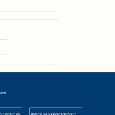
er Club en Xàtiva |
rsión en inglés para
s en DarKha Academy