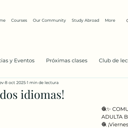
me
Courses
Our Community
Study Abroad
More
cias y Eventos
Próximas clases
Club de lec
ev
8 oct 2025
1 min de lectura
El Equipo DarKha
Inglés: Explicaciones y prac
 dos idiomas!
🧶✨ COM
ADULTA B
🧶 ¡Vierne