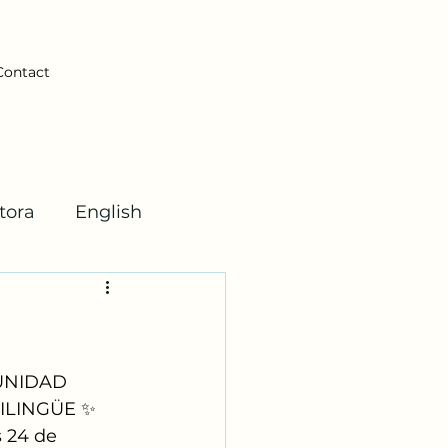
Contact
tora
English
ticas
UNIDAD 
ILINGÜE ✨
s 24 de 