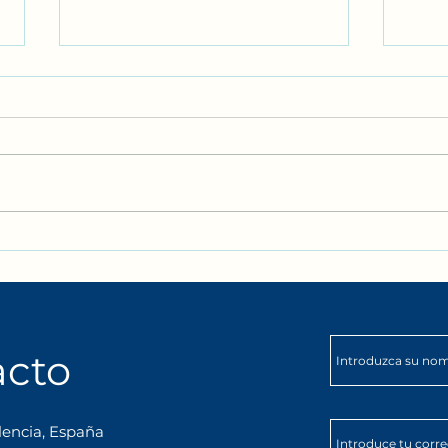
Día de Playa Bilingüe de
Summ
DarKha Academy | Inmersión
Inme
Lingüística en Inglés y
niño
Español
acto
lencia, España