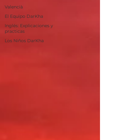
Valencià
El Equipo DarKha
Inglés: Explicaciones y
practicas
Los Niños DarKha