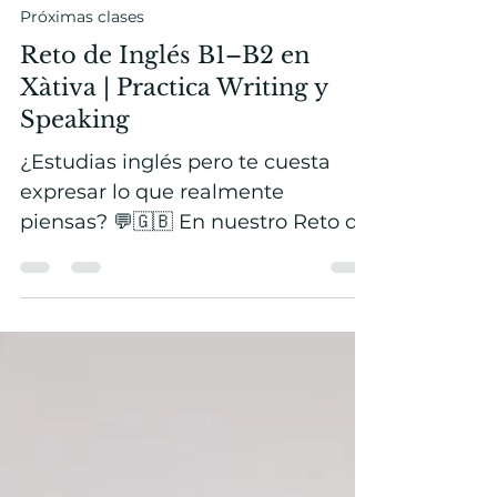
Darcie Khanukayev
23 jul
5 min de lectura
Próximas clases
Reto de Inglés B1–B2 en
Xàtiva | Practica Writing y
Speaking
¿Estudias inglés pero te cuesta
expresar lo que realmente
piensas? 💬🇬🇧 En nuestro Reto de
Inglés B1–B2, utilizamos un tema
de actualidad para practicar
writing, speaking, gramática y
vocabulario de una manera más
real. Esta vez hablamos sobre la
victoria de España en el Mundial,