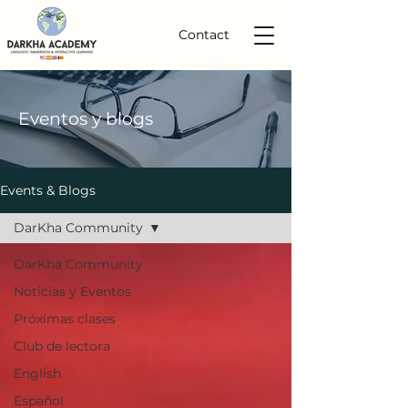
Contact
Eventos
y
blogs
Events & Blogs
DarKha Community
DarKha Community
Noticias y Eventos
Próximas clases
Club de lectora
English
Español