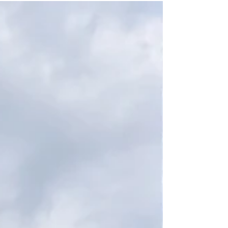
comparte cómo los pequeños
momentos del verano español se
convierten en recuerdos
inolvidables y cómo una extranjera
terminó enamorándose de la
cultura, la naturaleza y el espíritu
de España.