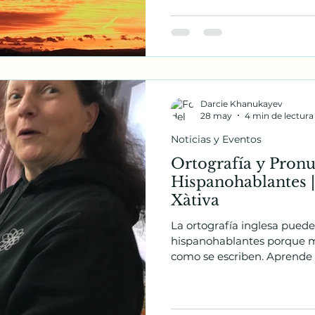
Darcie Khanukayev
28 may
4 min de lectura
Noticias y Eventos
Ortografía y Pronu
Hispanohablantes |
Xàtiva
La ortografía inglesa puede r
hispanohablantes porque m
como se escriben. Aprende p
estrategias útiles para situa