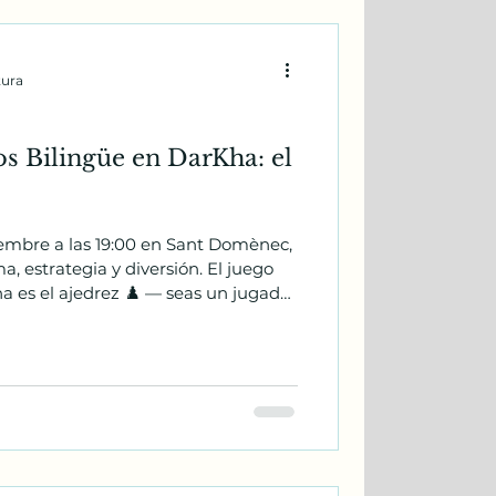
tura
s Bilingüe en DarKha: el
embre a las 19:00 en Sant Domènec,
, estrategia y diversión. El juego
a es el ajedrez ♟️ — seas un jugador
iz curioso o simplemente quieras
ay un lugar para ti! Trae a un amigo
partir en la mesa. No hace falta
ad, ganas de conversar y
venidos!