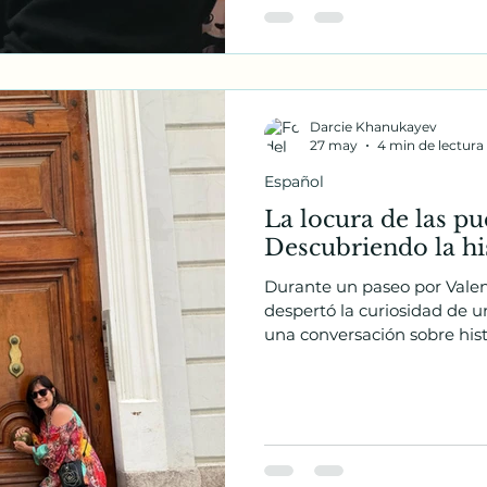
Darcie Khanukayev
27 may
4 min de lectura
Español
La locura de las pu
Descubriendo la his
Durante un paseo por Vale
despertó la curiosidad de un
una conversación sobre hist
española. Lo que comenzó c
terminó convirtiéndose en 
inmersión cultural y lingüíst