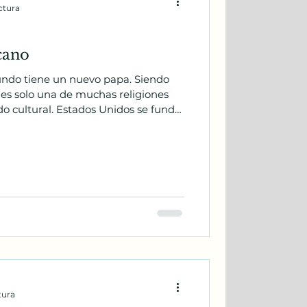
ctura
cano
o tiene un nuevo papa. Siendo
o es solo una de muchas religiones
ido cultural. Estados Unidos se fundó
aración entre Iglesia y Estado. Pero
remos la pérdida del Papa Francisco
u predecesor. Como el resto
ntándome qué camino tomaría la
tradición clásica
tura