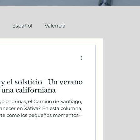
Español
Valencià
y el solsticio | Un verano
 una californiana
olondrinas, el Camino de Santiago,
anecer en Xàtiva? En esta columna,
rte cómo los pequeños momentos
erten en recuerdos inolvidables y
ó enamorándose de la cultura, la
España.