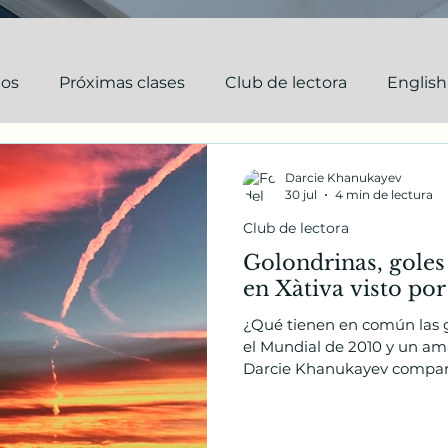
tos
Próximas clases
Club de lectora
English
aciones y practicas
Los Niños DarKha
Darcie Khanukayev
30 jul
4 min de lectura
Club de lectora
Golondrinas, goles 
en Xàtiva visto por
¿Qué tienen en común las g
el Mundial de 2010 y un am
Darcie Khanukayev compa
del verano español se convi
cómo una extranjera termin
naturaleza y el espíritu de 