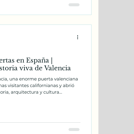
ertas en España |
toria viva de Valencia
ncia, una enorme puerta valenciana
as visitantes californianas y abrió
oria, arquitectura y cultura
omo “la locura de las puertas”
una auténtica experiencia de
ica.