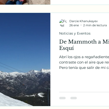
Darcie Khanukayev
26 ene
2 min de lectura
Noticias y Eventos
De Mammoth a Mini
Esquí
Abrí los ojos a regañadient
contraste con el aire que res
Pero tenía que salir de mi c
profe. Mientras buscaba a tientas mis zapatillas de lana gruesa
y el albornoz acolchado, not
denso, como apagado. ¿Pasa
fuera: ¡un paisaje invernal 
noche! Los árboles, el prado,