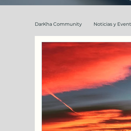
DarKha Community
Noticias y Even
El Equipo DarKha
Inglés: Explic