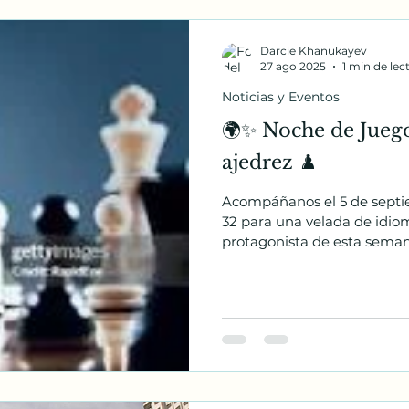
Darcie Khanukayev
27 ago 2025
1 min de lec
Noticias y Eventos
🌍✨ Noche de Juego
ajedrez ♟️
Acompáñanos el 5 de septi
32 para una velada de idioma
protagonista de esta seman
con experiencia, un aprend
animar a los demás, ¡aquí h
y, si quieres, algo para com
experiencia — solo curiosid
comunidad. ¡Todos son bien