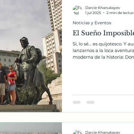
Darcie Khanukayev
1 jul 2025
2 min de lectur
Noticias y Eventos
El Sueño Imposibl
Sí, lo sé… es quijotesco. Y aun a
lanzarnos a la loca aventura
moderna de la historia: Do
Cervantes. ¡Y lo haremos e
antiguo y en inglés! En la
Lectura Bilingüe se reúne d
compartir ideas y practicar
cálido y acogedor.
Darcie Khanukayev