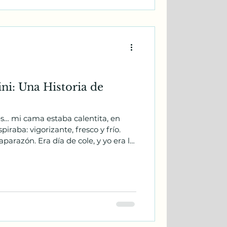
: Una Historia de
es… mi cama estaba calentita, en
piraba: vigorizante, fresco y frío.
aparazón. Era día de cole, y yo era la
é un silencio extraño. Un silencio
ba algo? Corrí las cortinas y miré
se había colado en silencio durante la
 la