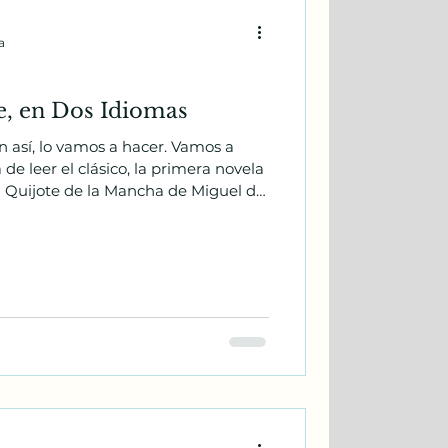
a
e, en Dos Idiomas
sí, lo vamos a hacer. Vamos a
 de leer el clásico, la primera novela
n Quijote de la Mancha de Miguel de
n ambos idiomas: en el español
 Academia DarKha, nuestro Club de
os veces al mes para leer juntos,
 inglés y español en un ambiente