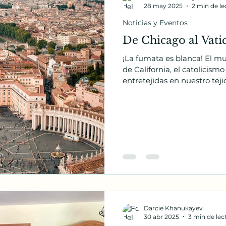
28 may 2025
2 min de le
Noticias y Eventos
De Chicago al Vati
¡La fumata es blanca! El mund
de California, el catolicism
entretejidas en nuestro tej
sobre el principio de la sep
eso no significa que no llo
o que no celebremos el legado de s
del mundo, esperé, pregu
Iglesia: uno arraigado en la 
Darcie Khanukayev
30 abr 2025
3 min de lec